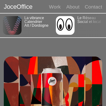
J
o
c
e
O
f
f
i
c
e
Work
About
Contact
La vibrance
Le Réseau
Calendrier
Social et local
Alt / Dordogne