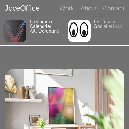
J
o
c
e
O
f
f
i
c
e
Work
About
Contact
La vibrance
Le Réseau
Calendrier
Social et local
Alt / Dordogne