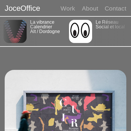
J
o
c
e
O
f
f
i
c
e
Work
About
Contact
La vibrance
Le Réseau
Calendrier
Social et local
Alt / Dordogne