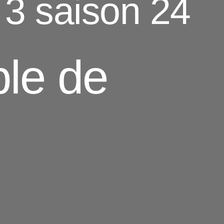
 3 saison 24
le de