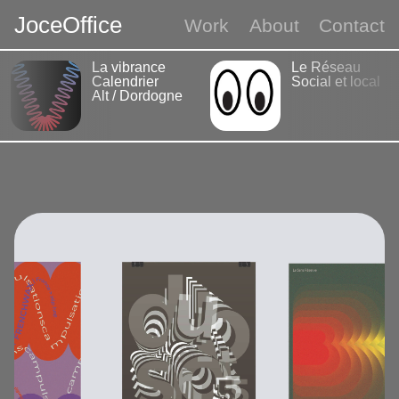
J
o
c
e
O
f
f
i
c
e
Work
About
Contact
La vibrance
Le Réseau
Calendrier
Social et local
Alt / Dordogne