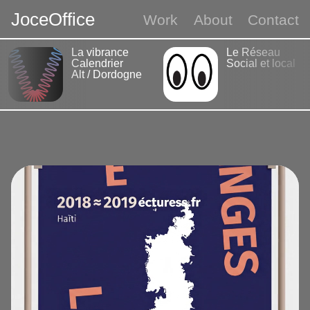
J
o
c
e
O
f
f
i
c
e
Work
About
Contact
La vibrance
Le Réseau
Calendrier
Social et local
Alt / Dordogne